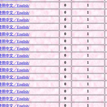
0
1
文／English/
0
1
文／English/
0
1
文／English/
0
1
文／English/
0
1
文／English/
0
1
文／English/
0
1
文／English/
0
1
文／English/
0
1
文／English/
0
1
文／English/
0
1
文／English/
0
1
文／English/
0
1
文／English/
0
1
文／English/
0
1
文／English/