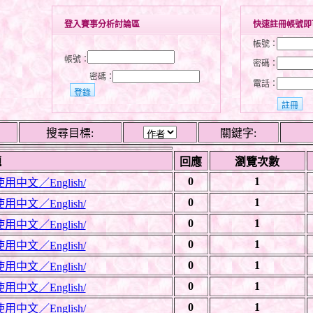
登入賽事分析討論區
快速註冊帳號即
帳號：
帳號：
密碼：
密碼：
電話：
搜尋目標:
關鍵字:
題
回應
瀏覽次數
0
1
文／English/
0
1
文／English/
0
1
文／English/
0
1
文／English/
0
1
文／English/
0
1
文／English/
0
1
文／English/