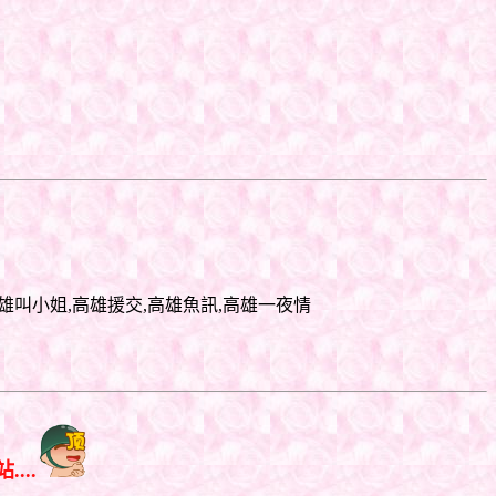
 my23223高雄外約,高雄叫小姐,高雄援交,高雄魚訊,高雄一夜情
...