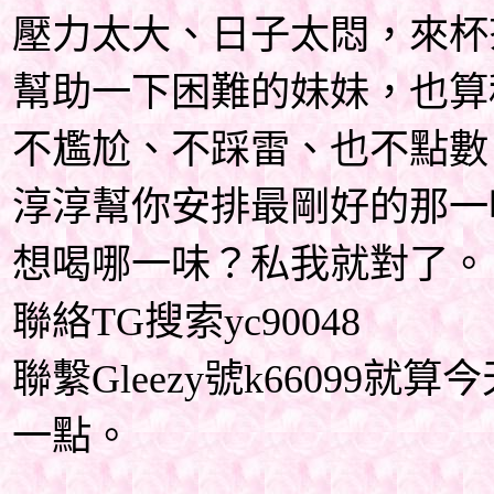
壓力太大、日子太悶，來杯
幫助一下困難的妹妹，也算
不尷尬、不踩雷、也不點數
淳淳幫你安排最剛好的那一
想喝哪一味？私我就對了。
聯絡TG搜索yc90048
聯繫Gleezy號k66099
一點。