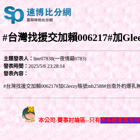
#台灣找援交加賴006217#加Glee
主題發表人：
line07838(一夜情籟0783)
發表時間：
2025/5/6 23:28:14
發表內容：
#台灣找援交加賴006217#加Gleezy賬號mb2588#台南外約
本公司-賽事討論區--只有
本系統會員方可