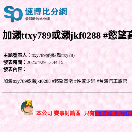
加瀨ttxy789或瀨jkf0288 #
主題發表人：
ttxy789(約妹賴ttxy78)
發表時間：
2025/4/29 13:44:15
發表內容：
加瀨ttxy789或瀨jkf0288 #慾望高漲 #性感少婦 #台灣汽車旅館
本公司-賽事討論區--只有
本系統會員方可