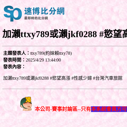
加瀨ttxy789或瀨jkf0288 #
主題發表人：
ttxy789(約妹賴ttxy78)
發表時間：
2025/4/29 13:44:00
發表內容：
加瀨ttxy789或瀨jkf0288 #慾望高漲 #性感少婦 #台灣汽車旅館
本公司-賽事討論區--只有
本系統會員方可