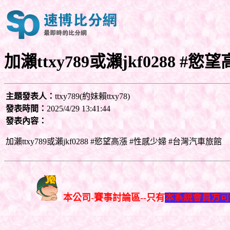
加瀨ttxy789或瀨jkf0288 #
主題發表人：
ttxy789(約妹賴ttxy78)
發表時間：
2025/4/29 13:41:44
發表內容：
加瀨ttxy789或瀨jkf0288 #慾望高漲 #性感少婦 #台灣汽車旅館
本公司-賽事討論區--只有
本系統會員方可