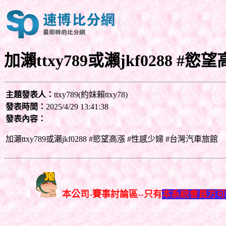
加瀨ttxy789或瀨jkf0288 #
主題發表人：
ttxy789(約妹賴ttxy78)
發表時間：
2025/4/29 13:41:38
發表內容：
加瀨ttxy789或瀨jkf0288 #慾望高漲 #性感少婦 #台灣汽車旅館
本公司-賽事討論區--只有
本系統會員方可