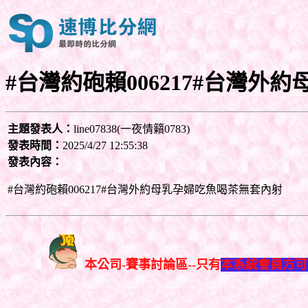
#台灣約砲賴006217#台灣
主題發表人：
line07838(一夜情籟0783)
發表時間：
2025/4/27 12:55:38
發表內容：
#台灣約砲賴006217#台灣外約母乳孕婦吃魚喝茶無套內射
本公司-賽事討論區--只有
本系統會員方可