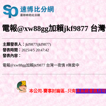
電報@xw88gg加賴jkf9877 
主題發表人：
jkf9877(jkf9877)
發表時間：
2025/4/5 20:47:42
發表內容：
電報@xw88gg加賴jkf9877 台灣一夜情 #無套中
本公司-賽事討論區--只有
本系統會員方可